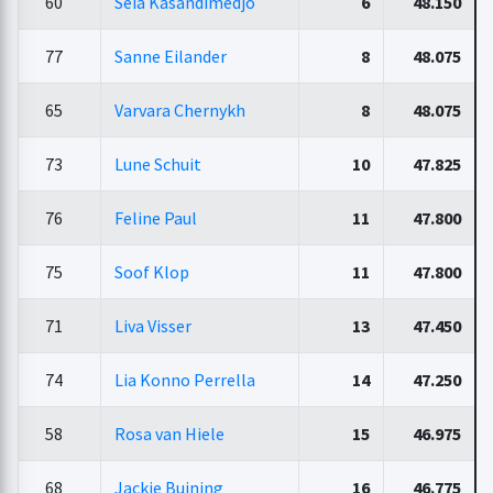
60
Seia Kasandimedjo
6
48.150
77
Sanne Eilander
8
48.075
65
Varvara Chernykh
8
48.075
73
Lune Schuit
10
47.825
76
Feline Paul
11
47.800
75
Soof Klop
11
47.800
71
Liva Visser
13
47.450
74
Lia Konno Perrella
14
47.250
58
Rosa van Hiele
15
46.975
68
Jackie Buining
16
46.775