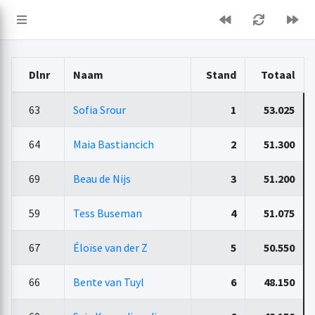
Dlnr
Naam
Stand
Totaal
63
Sofia Srour
1
53.025
64
Maia Bastiancich
2
51.300
69
Beau de Nijs
3
51.200
59
Tess Buseman
4
51.075
67
Éloïse van der Z
5
50.550
66
Bente van Tuyl
6
48.150