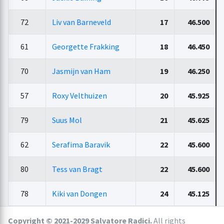
72
Liv van Barneveld
17
46.500
61
Georgette Frakking
18
46.450
70
Jasmijn van Ham
19
46.250
57
Roxy Velthuizen
20
45.925
79
Suus Mol
21
45.625
62
Serafima Baravik
22
45.600
80
Tess van Bragt
22
45.600
78
Kiki van Dongen
24
45.125
Copyright © 2021-2029 Salvatore Radici.
All rights