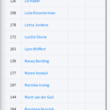
126
Liv Haker
198
Lola Kloosterman
178
Lotta Jordens
172
Lucille Glorie
203
Lynn Wilffert
139
Macey Bording
177
Maren Voskuil
197
Marinka Insing
144
Marit van der Guli
184
Marylene Bussink