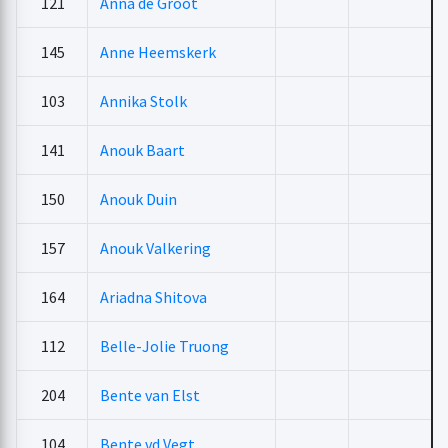
121
Anna de Groot
145
Anne Heemskerk
103
Annika Stolk
141
Anouk Baart
150
Anouk Duin
157
Anouk Valkering
164
Ariadna Shitova
112
Belle-Jolie Truong
204
Bente van Elst
104
Bente vd Vegt