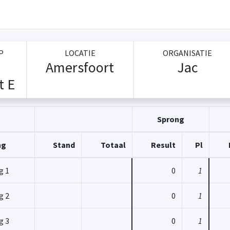
P
LOCATIE
ORGANISATIE
Amersfoort
Jac
t E
Sprong
ng
Stand
Totaal
Result
Pl
g 1
0
1
g 2
0
1
g 3
0
1