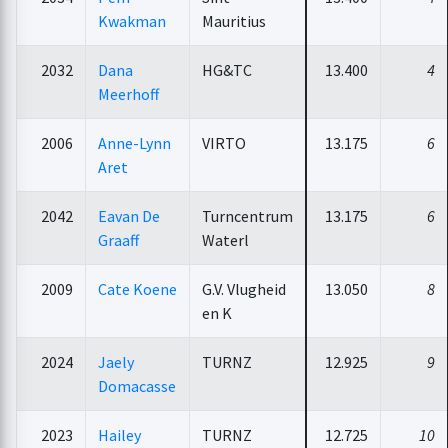
Kwakman
Mauritius
2032
Dana
HG&TC
13.400
4
Meerhoff
2006
Anne-Lynn
VIRTO
13.175
6
Aret
2042
Eavan De
Turncentrum
13.175
6
Graaff
Waterl
2009
Cate Koene
G.V. Vlugheid
13.050
8
en K
2024
Jaely
TURNZ
12.925
9
Domacasse
2023
Hailey
TURNZ
12.725
10