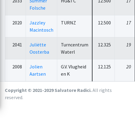
2033
Summer
HG&TC
12.500
17
Folsche
2020
Jazzley
TURNZ
12.500
17
Macintosch
2041
Juliëtte
Turncentrum
12.325
19
Oosterba
Waterl
2008
Jolien
G.V. Vlugheid
12.125
20
Aartsen
en K
Copyright © 2021-2029 Salvatore Radici.
All rights
reserved.