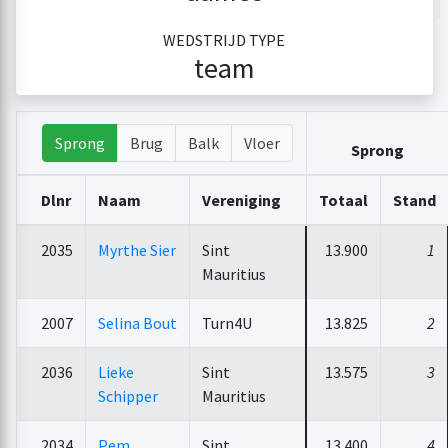
WEDSTRIJD TYPE
team
Sprong
Brug
Balk
Vloer
Sprong
Dlnr
Naam
Vereniging
Totaal
Stand
2035
Myrthe Sier
Sint
13.900
1
Mauritius
2007
Selina Bout
Turn4U
13.825
2
2036
Lieke
Sint
13.575
3
Schipper
Mauritius
2034
Pem
Sint
13.400
4