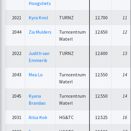
Hoogvliets
2021
Kyra Knol
TURNZ
12.700
11
2044
Zia Mulders
Turncentrum
12.650
12
Waterl
2022
Judith van
TURNZ
12.600
13
Emmerik
2043
Mea Lo
Turncentrum
12.550
14
Waterl
2045
Kyana
Turncentrum
12.550
14
Brandao
Waterl
2031
Alisa Kok
HG&TC
12.525
16