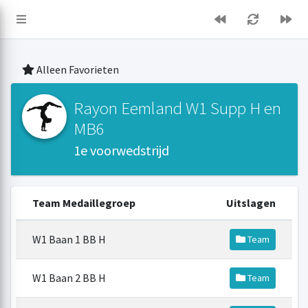
Alleen Favorieten
Rayon Eemland W1 Supp H en
MB6
1e voorwedstrijd
Team Medaillegroep
Uitslagen
W1 Baan 1 BB H
Team
W1 Baan 2 BB H
Team